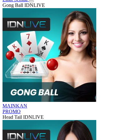
Gong Ball IDNLIVE
MAINKAN
PROMO
Head Tail IDNLIVE