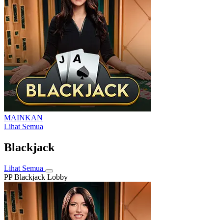
MAINKAN
Lihat Semua
Blackjack
Lihat Semua
PP Blackjack Lobby