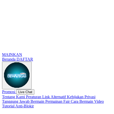
MAINKAN
Beranda
DAFTAR
Promosi
Live Chat
Tentang Kami
Peraturan
Link Alternatif
Kebijakan Privasi
Tanggung Jawab Bermain
Permainan Fair
Cara Bermain
Video
Tutorial
Anti-Blokir