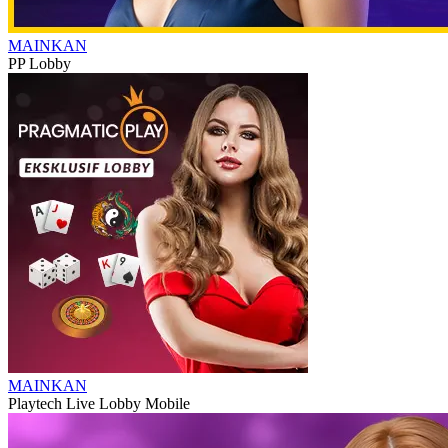
MAINKAN
PP Lobby
MAINKAN
Playtech Live Lobby Mobile