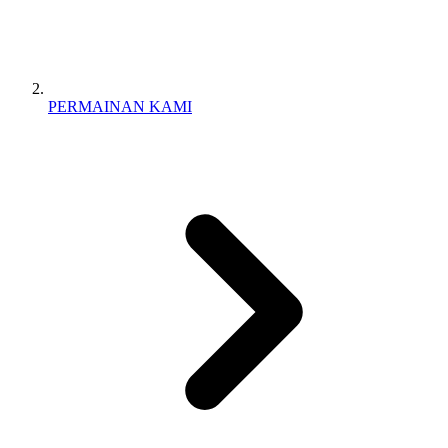
PERMAINAN KAMI