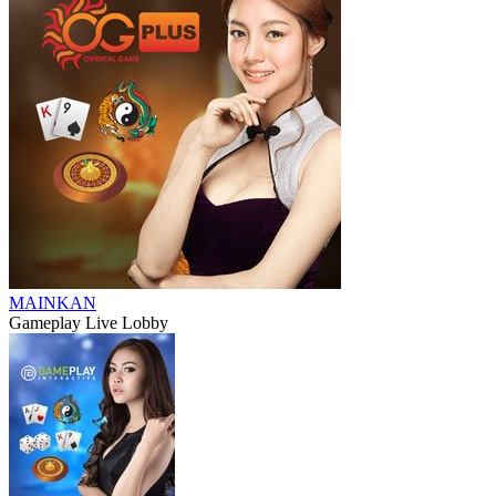
MAINKAN
Gameplay Live Lobby