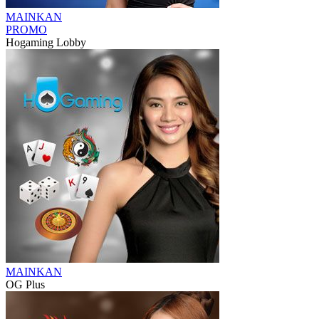
MAINKAN
PROMO
Hogaming Lobby
MAINKAN
OG Plus