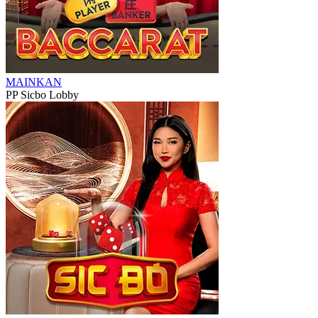
MAINKAN
PP Sicbo Lobby