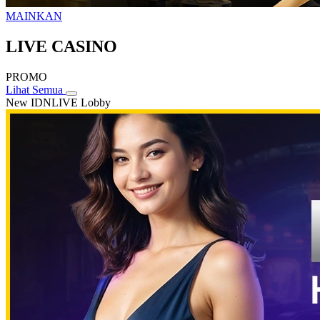
MAINKAN
LIVE CASINO
PROMO
Lihat Semua
New IDNLIVE Lobby