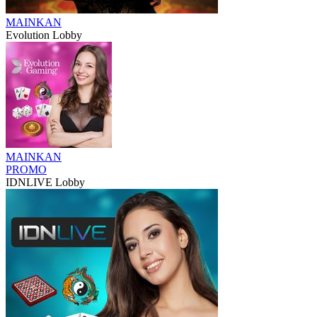
MAINKAN
Evolution Lobby
MAINKAN
PROMO
IDNLIVE Lobby