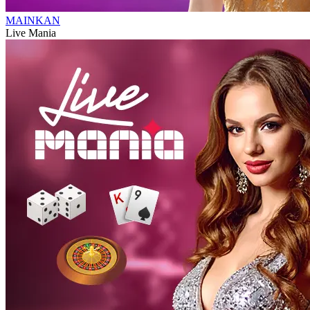
MAINKAN
Live Mania