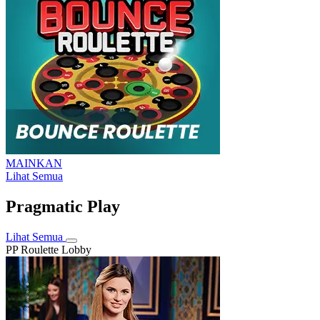
MAINKAN
Lihat Semua
Pragmatic Play
Lihat Semua
PP Roulette Lobby