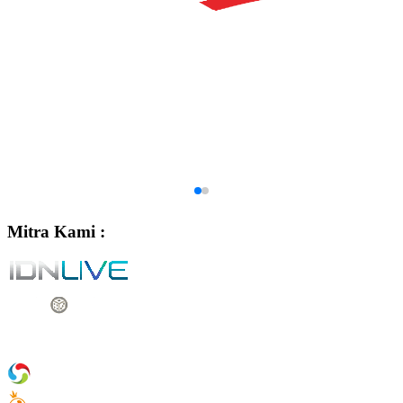
23
Bonus Free Chip 1,900,000
24
Bonus Free Chip 1,800,000
25
Bonus Free Chip 1,700,000
Mitra Kami :
26
Bonus Free Chip 1,600,000
27
Bonus Free Chip 1,500,000
28
Bonus Free Chip 1,400,000