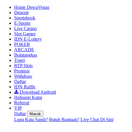
Home DewaVegas
Deposit
Sportsbook
E-Sports
Live Casino
Slot Games
IDN E-Lottery
POKER
ARCADE
Bolatangkas
Togel
RTP Slots
Promosi
Withdraw
Daftar
IDN Raffle
Download Android
Hubungi Kami
Referral
VIP
Daftar
Masuk
Lupa Kata Sandi?
Butuh Bantuan?
Live Chat Di Sini