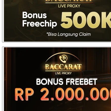
Seluruh keputusan KAMI bersifat MUTLAK dan TIDAK
DAPAT DIGANGGU GUGAT.
Rp
501 - 800
Rp 50.000
300
15.000.000
Rp
TOTAL
800
97.500.000
BONUS FREE CHIPS CASINO PROXY BETTING 500K
Syarat dan ketentuan:
Seluruh Pemain Berhak Mengikuti Promosi ini.
1. Berlaku untuk semua pemain yang main di casino proxy betting
Periode Turnamen mulai dari tanggal 28 Juli s/d 16 Agustus
Basic
7.000.000 : 350.000
2. pemain wajib deposit 5.000.000 untuk claim bonus free chips 500.000 dan harus masuk
2026.
Kupon
= 20 Kupon
ke permainan casino proxy betting secara Bersamaan dengan bonus yang telah di berikan.
Total 800 Pemain dengan nilai Turnover tertinggi akan keluar
* berlaku juga untuk pemain yang sudah memiliki saldo 5.000.000 dan ingin bermain di
menjadi pemenang.
casino proxy betting juga berhak claim bonus free chips 500.000 , dengan ketentuan harus
Turnover Pemenang dihitung dari Semua Game yang di
main di casino proxy betting.
pertandingkan.
3. bonus free chips 500.000 hanya boleh dimainkan di casino proxy betting , jika bonus free
Papan Peringkat Pemenang atau Leaderboard bisa dilihat di
Bonus
7.000.000 :
chips dimainkan di provider game lainnya , maka bonus akan di Tarik / dianggap hangus.
menu KOTAK BONUS lalu pilih GRAND TURNOVER
Extra
3.500.000 = 2 Kupon
4. Untuk melakukan withdraw pemain harus mencapai 3x Turnover dari nilai BONUS
KEMERDEKAAN, Turnover akan di update setiap hari di