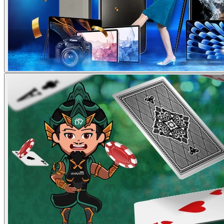
Hadiah Periode Ke 1, 2, 3
JUARA
HADIAH
BONUS FREE CHIP
1
3.000.000
BONUS FREE CHIP