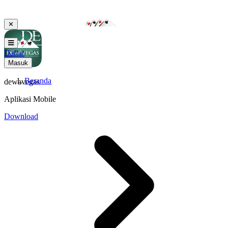
✕
Daftar
Masuk
Beranda
dewavegas
Aplikasi Mobile
Download