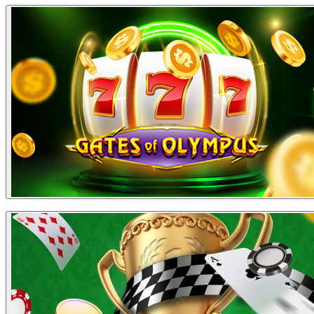
80,000,001 - 100,000,000
9 Kupon
Turnover/Rollingan bermain : Rp. 500.001 - Rp.
1.500.000 = 2 Kupon
Turnover/Rollingan bermain : Rp. 1.500.001 - Rp.
3.000.000 = 5 Kupon
> 100,000,000
10 Kupon
Turnover/Rollingan bermain : Rp. 3.000.001 - Rp.
5.000.000 = 8 Kupon
Turnover/Rollingan bermain : Lebih dari > Rp. 5.000.001
Nominal
Kemenangan Slots
= 12 Kupon
Bonus
Scater atau Buy
Free Spin
Turnover/Rollingan bermain : Rp. 6.000.000 - Rp.
> Rp 50,000,000
Rp 300,000
10.799.999 = 1 Kupon
Tebak Nomor 1 Bola
Turnover/Rollingan bermain : Rp. 10.800.000 - Rp.
Tebak Nomor 2 Bola
15.999.999 = 2 Kupon
Tebak Nomor 3 Bola
Turnover/Rollingan bermain : Rp. 16.000.000 - Rp.
Tebak Nomor 4 Bola
21.799.999 = 3 Kupon
Tebak Nomor 5 Bola
> Rp 25,000,000
Rp 200,000
Turnover/Rollingan bermain : Rp. 21.800.000 - Rp.
Tebak Nomor 6 Bola
27.199.999 = 4 Kupon
Tebak Nomor 7 Bola
Turnover/Rollingan bermain : Lebih dari > Rp. 27.199.999 =
Buy
Bonus
Minimal
5 Kupon
Free
Cash