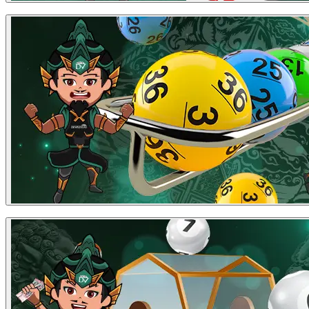
2
2.500.000
Kupon Big or Small
BONUS FREE CHIP
3
2.000.000
Range TO
Kupon
BONUS FREE CHIP
4
1.500.000
1,250,000 - 5,500,000
1 Kupon
BONUS FREE CHIP
5
5,500,001 - 12,500,000
2 Kupon
1.000.000
12,500,001 - 25,000,000
3 Kupon