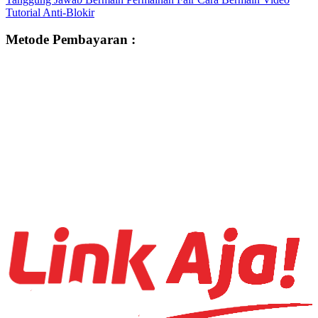
Tutorial
Anti-Blokir
18
Infinix Note 50X
Metode Pembayaran :
19
POCO M7
20
Vivo Y19s GT 5G
*Syarat & Ketentuan dapat berubah sewaktu-waktu.
21
Bonus Free Chip 2,000,000
22
Bonus Free Chip 1,950,000