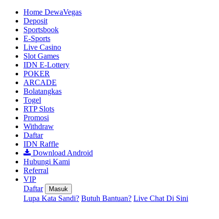
Home DewaVegas
Deposit
Sportsbook
E-Sports
Live Casino
Slot Games
IDN E-Lottery
POKER
ARCADE
Bolatangkas
Togel
RTP Slots
Promosi
Withdraw
Daftar
IDN Raffle
Download Android
Hubungi Kami
Referral
VIP
Daftar
Masuk
Lupa Kata Sandi?
Butuh Bantuan?
Live Chat Di Sini