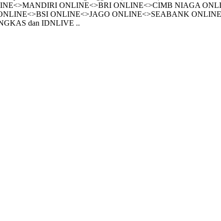
LINE<>MANDIRI ONLINE<>BRI ONLINE<>CIMB NIAGA ON
ONLINE<>BSI ONLINE<>JAGO ONLINE<>SEABANK ONLIN
NGKAS dan IDNLIVE ..