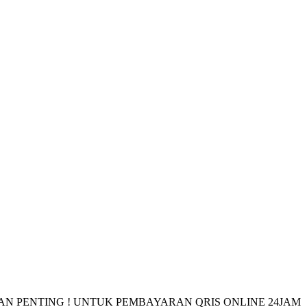
N PENTING ! UNTUK PEMBAYARAN QRIS ONLINE 24JAM