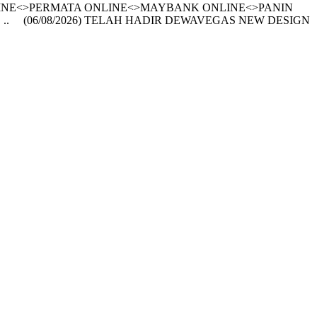
LINE<>PERMATA ONLINE<>MAYBANK ONLINE<>PANIN
E ..
(06/08/2026)
TELAH HADIR DEWAVEGAS NEW DESIGN