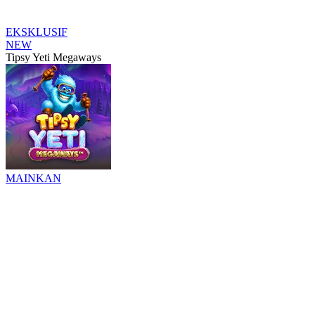
EKSKLUSIF
NEW
Tipsy Yeti Megaways
MAINKAN