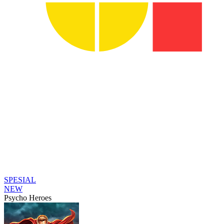
SPESIAL
NEW
Psycho Heroes