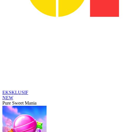
EKSKLUSIF
NEW
Pure Sweet Mania