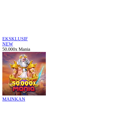
EKSKLUSIF
NEW
50.000x Mania
MAINKAN