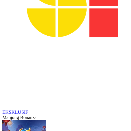
EKSKLUSIF
Mahjong Bonanza