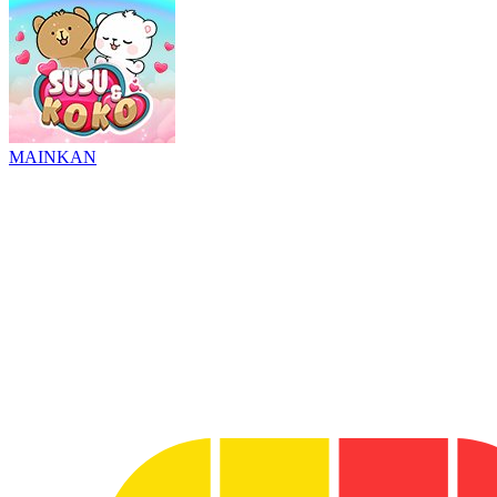
MAINKAN