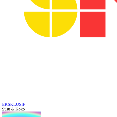
EKSKLUSIF
Susu & Koko