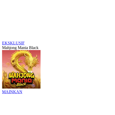
EKSKLUSIF
Mahjong Mania Black
MAINKAN