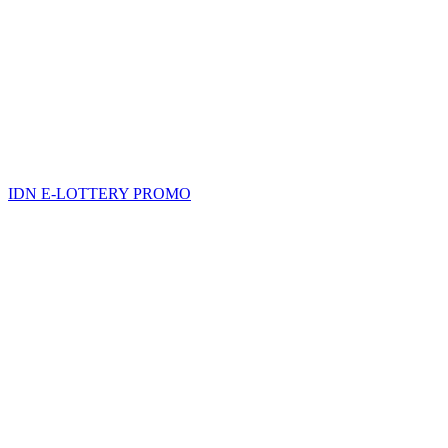
IDN E-LOTTERY
PROMO