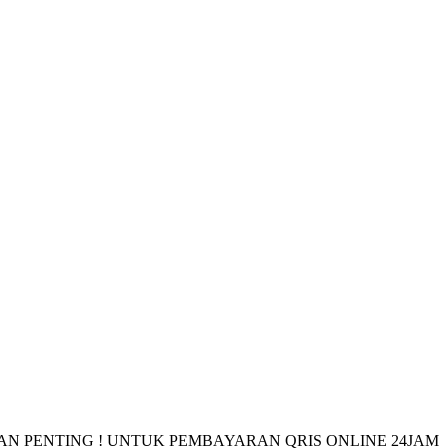
N PENTING ! UNTUK PEMBAYARAN QRIS ONLINE 24JAM